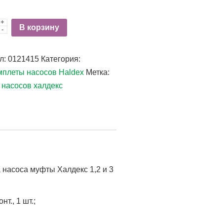
+
ство
В корзину
-
л:
0121415
Категория:
плеты насосов Haldex
Метка:
 насосов халдекс
насоса муфты Халдекс 1,2 и 3
т., 1 шт.;