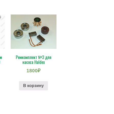
ом
Ремкомплект №3 для
3
насоса Haldex
1800
₽
В корзину