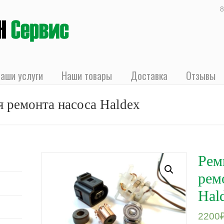
8
аши услуги
Наши товары
Доставка
Отзывы
 ремонта насоса Haldex
Рем
рем
Hal
2200