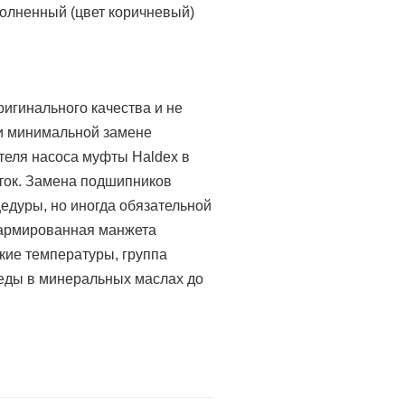
полненный
(цвет коричневый)
игинального качества и не
ри минимальной замене
теля насоса муфты Haldex в
ток. Замена подшипников
едуры, но иногда обязательной
 армированная манжета
ие температуры, группа
реды в минеральных маслах до