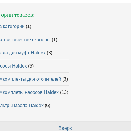
гории товаров:
з категории
(1)
агностические сканеры
(1)
сла для муфт Haldex
(3)
сосы Haldex
(5)
мкомплекты для отопителей
(3)
мкомплеты насосов Haldex
(13)
льтры масла Haldex
(6)
Вверх