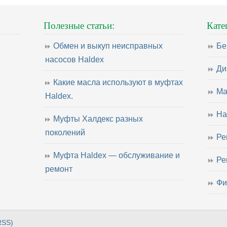
Полезные статьи:
Кате
Обмен и выкуп неисправных
Бе
насосов Haldex
Ди
Какие масла используют в муфтах
Ма
Haldex.
На
Муфты Халдекс разных
поколений
Ре
Муфта Haldex — обслуживание и
Ре
ремонт
Фи
RSS)