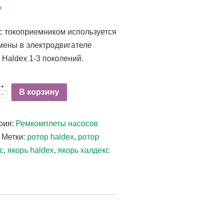
₽
с токоприемником используется
мены в электродвигателе
 Haldex 1-3 поколений.
+
ство
В корзину
-
рия:
Ремкомплеты насосов
Метки:
ротор haldex
,
ротор
с
,
якорь haldex
,
якорь халдекс