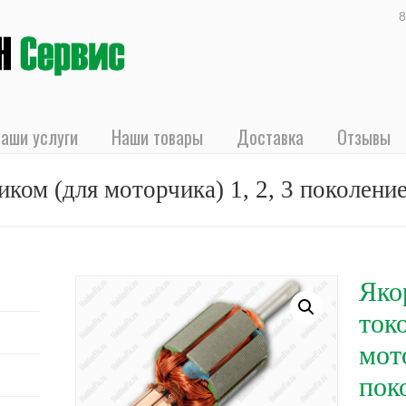
8
аши услуги
Наши товары
Доставка
Отзывы
ком (для моторчика) 1, 2, 3 поколени
Яко
ток
мото
пок