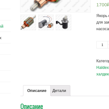
1700
Якорь 
для за
ей
насоса
x
Количе
Катего
Haldex
халдек
Описание
Детали
Описание