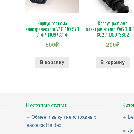
Корпус разъема
Корпус разъема
электрического VAG 1J0 973
электрического VAG 1J0 
714 / 1J0973714
802 / 1J0973802
500
₽
200
₽
В корзину
В корзину
Полезные статьи:
Кате
Обмен и выкуп неисправных
Бе
насосов Haldex
Ди